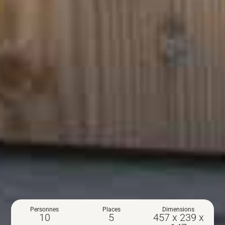
Personnes
Places
Dimensions
10
5
457 x 239 x